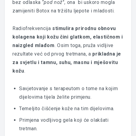
bez odlaska “
pod nož
”, ona bi uskoro mogla
zamijeniti
Botox
na tržištu ljepote i mladosti.
Radiofrekvencija
stimulira prirodnu obnovu
kolagena koji kožu čini glatkom, elastičnom i
naizgled mlađom
. Osim toga, pruža vidljive
rezultate već od prvog tretmana, a
prikladna je
za svjetlu i tamnu, suhu, masnu i mješovitu
kožu
.
Savjetovanje s terapeutom o tome na kojim
dijelovima tijela želite primjenu.
Temeljito čišćenje kože na tim dijelovima.
Primjena vodljivog gela koji će olakšati
tretman.