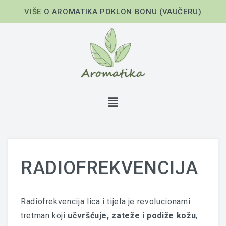
VIŠE
O AROMATIKA POKLON BONU (VAUČERU)
RADIOFREKVENCIJA
Radiofrekvencija lica
i tijela
je revolucionarni
tretman koji
učvršćuje, zateže i podiže kožu
,