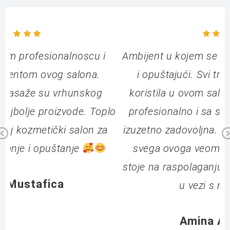
Ambijent u kojem se vrše tretmani je prijatan
i opuštajući. Svi tretmani lica koje sam
koristila u ovom salonu urađeni su visoko
lo
profesionalno i sa svakim od njih sam bila
izuzetno zadovoljna. Osoblje salona je pored
Previous
svega ovoga veoma ljubazno i klijentima
stoje na raspolaganju za sva dodatna pitanja
u vezi s njegom lica.
Amina Aliefendić