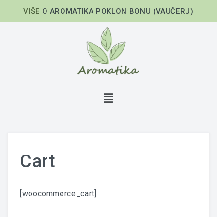
VIŠE
O AROMATIKA POKLON BONU (VAUČERU)
Cart
[woocommerce_cart]